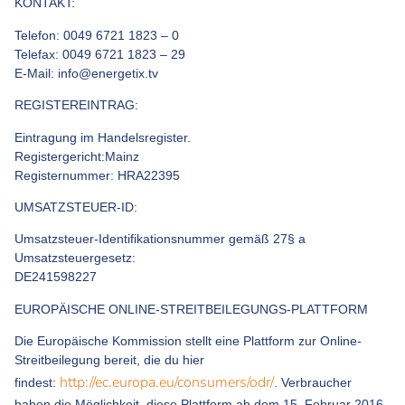
KONTAKT:
Telefon: 0049 6721 1823 – 0
Telefax: 0049 6721 1823 – 29
E-Mail:
info@energetix.tv
REGISTEREINTRAG:
Eintragung im Handelsregister.
Registergericht:Mainz
Registernummer: HRA22395
UMSATZSTEUER-ID:
Umsatzsteuer-Identifikationsnummer gemäß 27§ a
Umsatzsteuergesetz:
DE241598227
EUROPÄISCHE ONLINE-STREITBEILEGUNGS-PLATTFORM
Die Europäische Kommission stellt eine Plattform zur Online-
Streitbeilegung bereit, die du hier
http://ec.europa.eu/consumers/odr/
findest:
. Verbraucher
haben die Möglichkeit, diese Plattform ab dem 15. Februar 2016